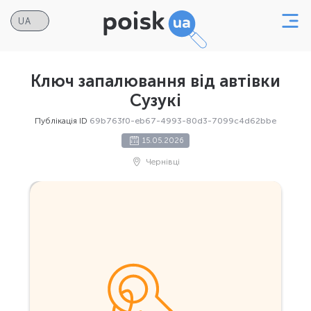
Ключ запалювання від автівки
Сузукі
Публікація ID
69b763f0-eb67-4993-80d3-7099c4d62bbe
15.05.2026
Чернівці