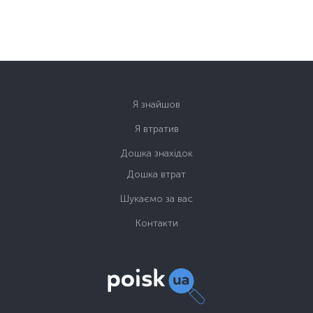
Я знайшов
Я втратив
Дошка знахідок
Дошка втрат
Шукаємо за вас
Контакти