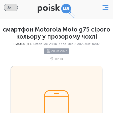
смартфон Motorola Moto g75 сірого
кольору у прозорому чохлі
Публікація ID
6bfdb1ce-244b-44ed-8c49-c82238b10e87
20.06.2026
Ірпінь