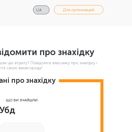
Для организаций
ідомити про знахідку
шли цю втрату? Повідомте власнику про знахідку і
те свою винагороду!
ані про знахідку
ЩО ВИ ЗНАЙШЛИ:
Убд