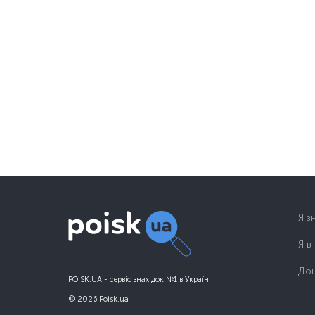
Я з
Я в
Дош
POISK.UA - сервіс знахідок №1 в Україні
© 2026 Poisk.ua