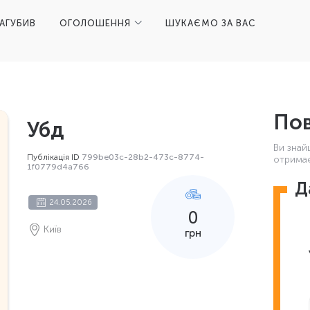
ЗАГУБИВ
ОГОЛОШЕННЯ
ШУКАЄМО ЗА ВАС
Пов
Убд
Ви знай
Публікація ID
799be03c-28b2-473c-8774-
отримає
1f0779d4a766
Д
24.05.2026
0
Київ
грн