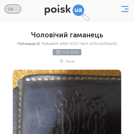
Чоловічий гаманець
Публікація ID
7b8adb5f-e3f9-4157-9ecf-a79c4200be35
07.11.2025
Рівне