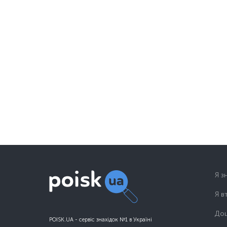
Я з
Я в
Дош
POISK.UA - сервіс знахідок №1 в Україні