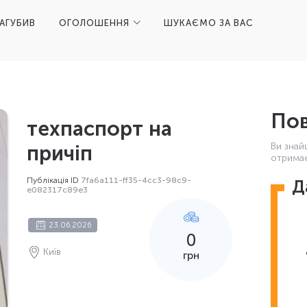
ЗАГУБИВ
ОГОЛОШЕННЯ
ШУКАЄМО ЗА ВАС
Пов
техпаспорт на
Ви знай
причіп
отримає
Публікація ID
7fa6a111-ff35-4cc3-98c9-
Д
e082317c89e3
23.06.2026
0
Київ
грн