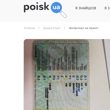
Я ЗНАЙШОВ
Я 
Головна
Дошка втрат
техпаспорт на причіп