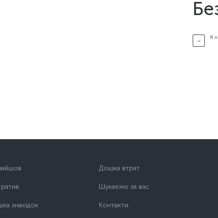
Бе
Я 
найшов
Дошка втрат
тратив
Шукаємо за вас
ка знахідок
Контакти