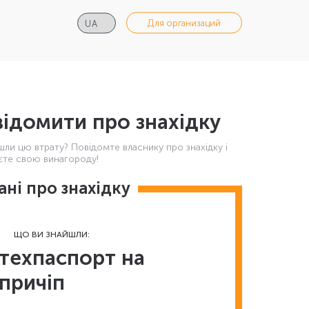
Для организаций
ідомити про знахідку
шли цю втрату? Повідомте власнику про знахідку і
те свою винагороду!
ані про знахідку
ЩО ВИ ЗНАЙШЛИ:
техпаспорт на
причіп