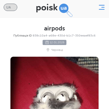
airpods
Публікація ID
838c10a4-a68e-430d-b1c7-350eeaef83c6
12.01.2026
Чернівці