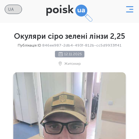
Окуляри сіро зелені лінзи 2,25
Публікація ID
846ee987-2db4-493f-812b-cc5d9933ff41
12.11.2025
Житомир