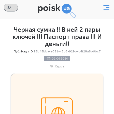
Черная сумка !! В ней 2 пары
ключей !!! Паспорт права !!! И
деньги!!
Публікація ID
93b45bba-e081-43c6-929b-c4f28a8b6bc7
02.06.2024
Харків