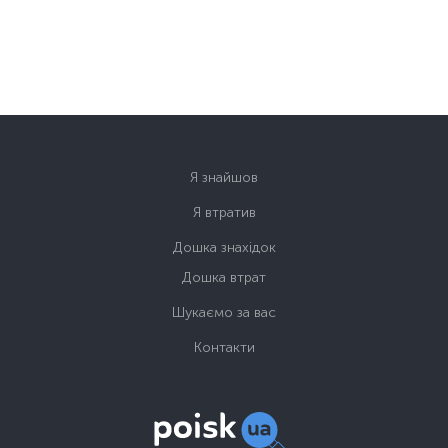
Я знайшов
Я втратив
Дошка знахідок
Дошка втрат
Шукаємо за вас
Контакти