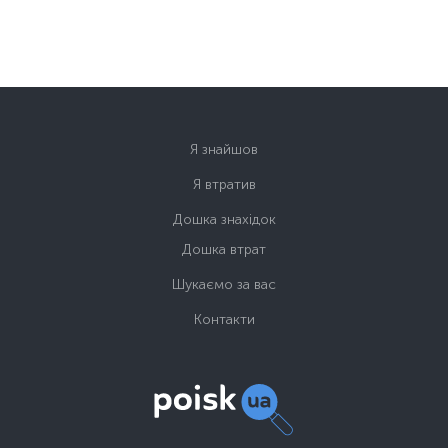
Я знайшов
Я втратив
Дошка знахідок
Дошка втрат
Шукаємо за вас
Контакти