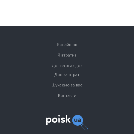
Я знайшов
Я втратив
Дошка знахідок
Дошка втрат
Шукаємо за вас
Контакти