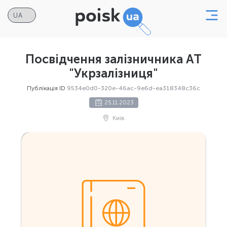
Посвідчення залізничника АТ
"Укрзалізниця"
Публікація ID
9534e0d0-320e-46ac-9e6d-ea318348c36c
25.11.2023
Київ