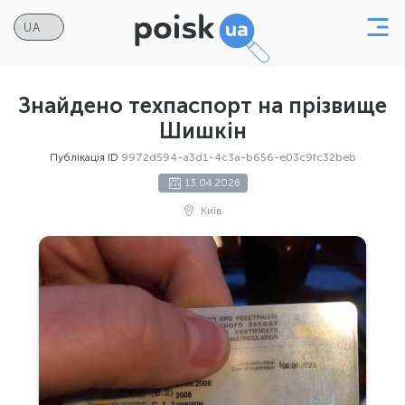
Знайдено техпаспорт на прізвище
Шишкін
Публікація ID
9972d594-a3d1-4c3a-b656-e03c9fc32beb
13.04.2026
Київ