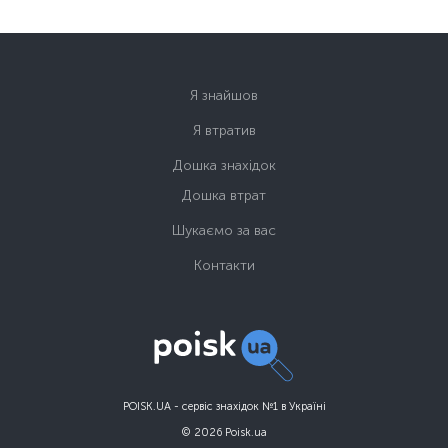
Я знайшов
Я втратив
Дошка знахідок
Дошка втрат
Шукаємо за вас
Контакти
POISK.UA - сервіс знахідок №1 в Україні
© 2026 Poisk.ua