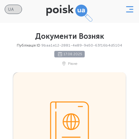
Документи Возняк
Публікація ID
9baa1e12-2881-4e89-9e50-63f16b4d5104
17.08.2025
Рівне