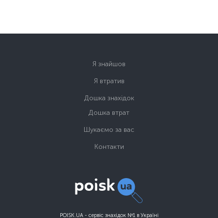
Я знайшов
Я втратив
Дошка знахідок
Дошка втрат
Шукаємо за вас
Контакти
POISK.UA - сервіс знахідок №1 в Україні