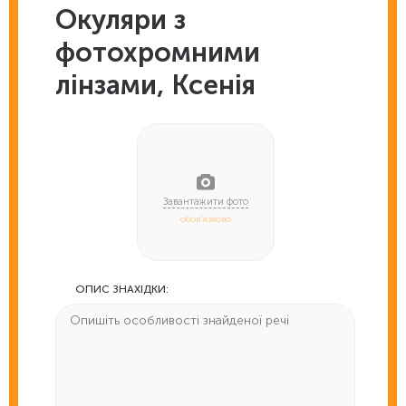
Окуляри з
фотохромними
лінзами, Ксенія
обов'язково
ОПИС ЗНАХІДКИ: