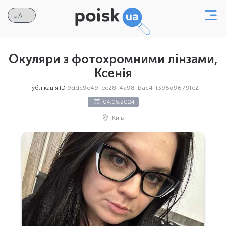
Окуляри з фотохромними лінзами,
Ксенія
Публікація ID
9ddc9e49-ec28-4a98-bac4-f396d9679fc2
04.05.2024
Київ