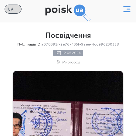
Посвідчення
Публікація ID
a070391f-2e76-435f-9aee-4cc996230338
12.05.2026
Миргород