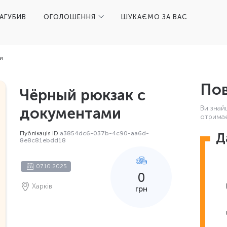
ЗАГУБИВ
ОГОЛОШЕННЯ
ШУКАЄМО ЗА ВАС
и
Пов
Чёрный рюкзак с
Ви знай
документами
отримає
Публікація ID
a3854dc6-037b-4c90-aa6d-
Д
8e8c81ebdd18
07.10.2025
0
Харків
грн