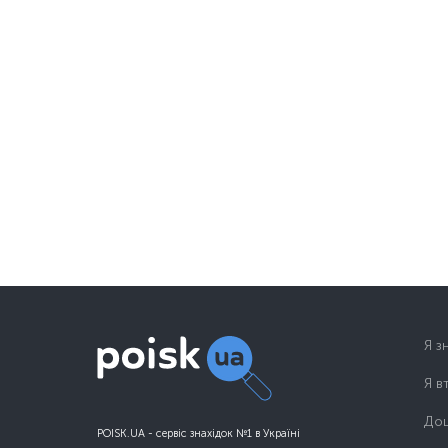
Я з
Я в
Дош
POISK.UA - сервіс знахідок №1 в Україні