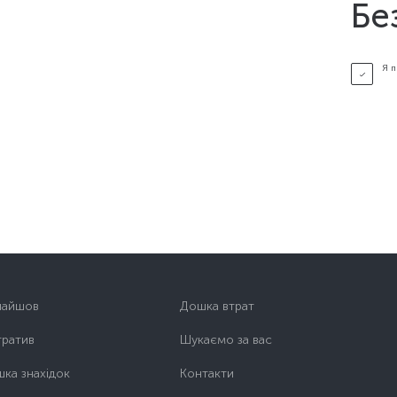
Бе
Я 
найшов
Дошка втрат
тратив
Шукаємо за вас
ка знахідок
Контакти