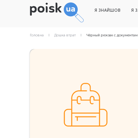
Я ЗНАЙШОВ
Я 
Головна
Дошка втрат
Чёрный рюкзак с документам