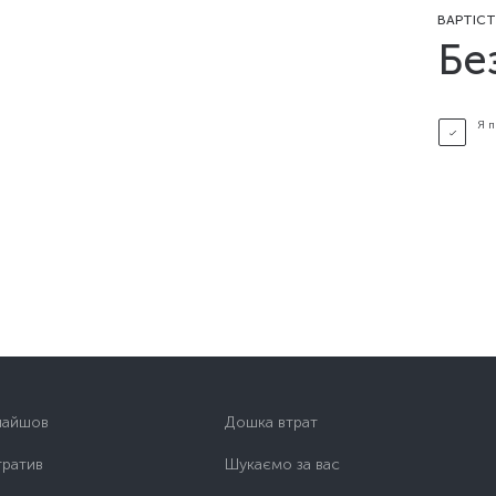
ВАРТІСТ
Бе
Я 
найшов
Дошка втрат
тратив
Шукаємо за вас