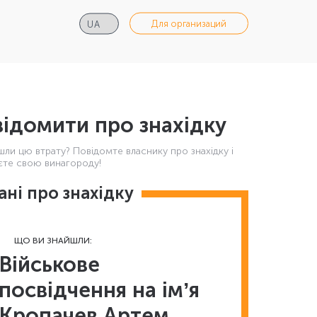
Для организаций
ідомити про знахідку
шли цю втрату? Повідомте власнику про знахідку і
те свою винагороду!
ані про знахідку
ЩО ВИ ЗНАЙШЛИ:
Військове
посвідчення на імʼя
Кропачев Артем