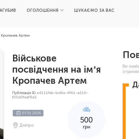
ЗАГУБИВ
ОГОЛОШЕННЯ
ШУКАЄМО ЗА ВАС
я Кропачев Артем
Пов
Військове
Ви знай
посвідчення на імʼя
отримає
Кропачев Артем
Д
Публікація ID
a4111feb-bd6e-4f61-a210-
f05d0feaf9a2
07.01.2026
500
Дніпро
грн