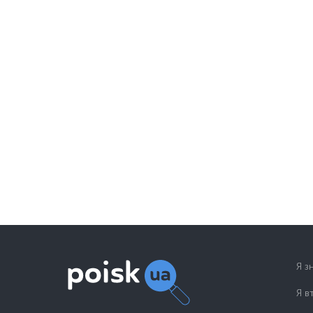
Я з
Я в