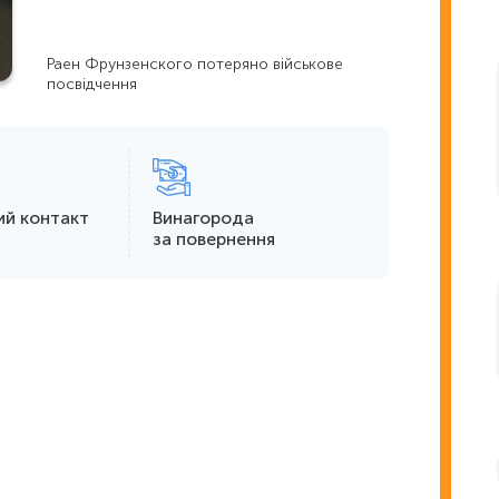
Раен Фрунзенского потеряно військове
посвідчення
ий контакт
Винагорода
за повернення