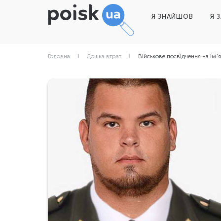
Я ЗНАЙШОВ
Я 
Головна
Дошка втрат
Військове посвідчення на імʼ