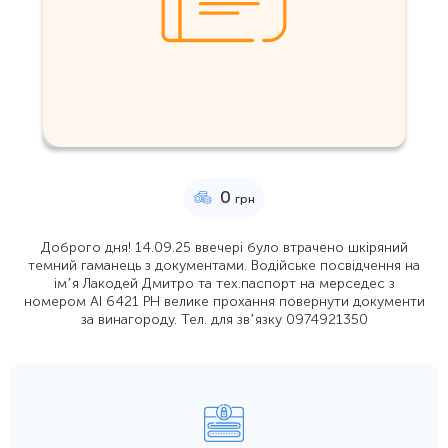
0
грн
Доброго дня! 14.09.25 ввечері було втрачено шкіряний
темний гаманець з документами. Водійське посвідчення на
імʼя Лакодей Дмитро та тех.паспорт на мерседес з
номером АІ 6421 РН велике прохання повернути документи
за винагороду. Тел. для звʼязку 0974921350