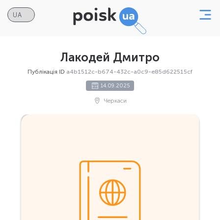
Лакодей Дмитро
Публікація ID
a4b1512c-b674-432c-a0c9-e85d622515cf
14.09.2025
Черкаси