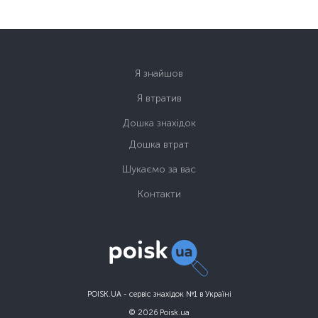
Я знайшов
Я втратив
Дошка знахідок
Дошка втрат
Шукаємо за вас
Контакти
POISK.UA - сервіс знахідок №1 в Україні
© 2026 Poisk.ua