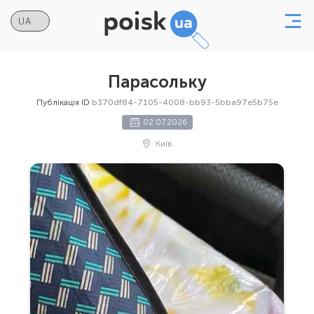
Парасольку
Публікація ID
b370df84-7105-4008-bb93-5bba97e5b75e
02.07.2026
Київ