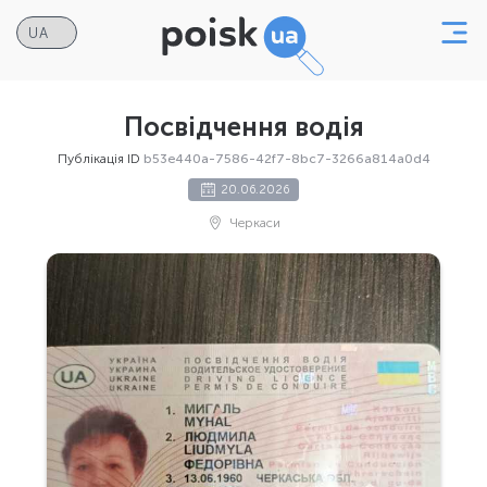
Посвідчення водія
Публікація ID
b53e440a-7586-42f7-8bc7-3266a814a0d4
20.06.2026
Черкаси