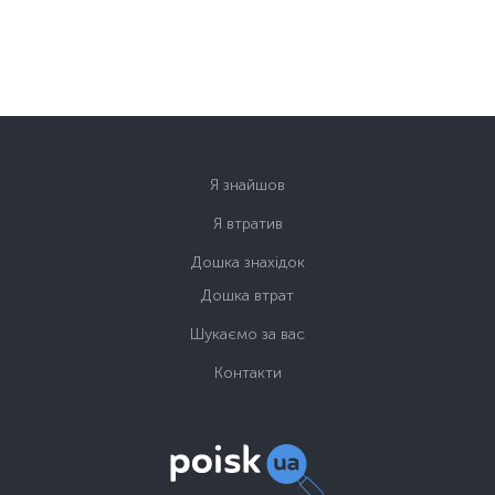
Я знайшов
Я втратив
Дошка знахідок
Дошка втрат
Шукаємо за вас
Контакти