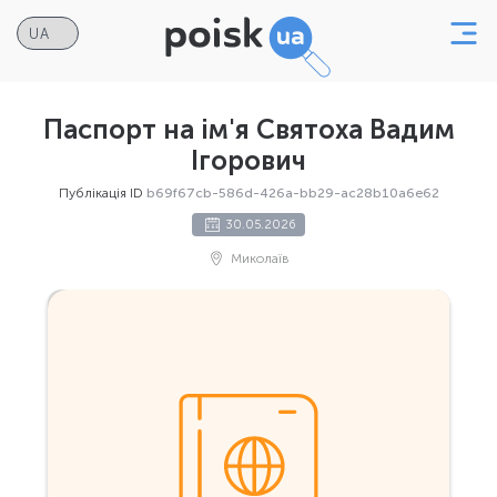
Паспорт на ім'я Святоха Вадим
Ігорович
Публікація ID
b69f67cb-586d-426a-bb29-ac28b10a6e62
30.05.2026
Миколаїв