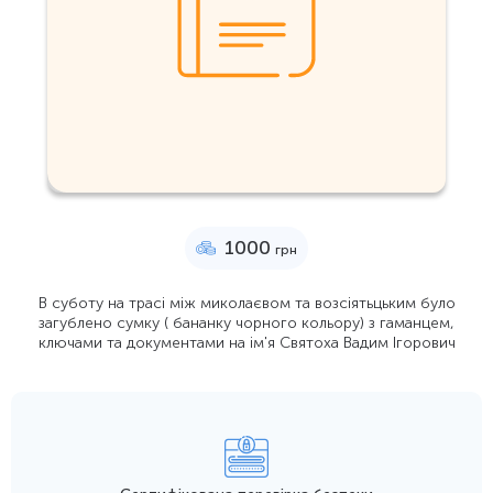
1000
грн
В суботу на трасі між миколаєвом та возсіятьцьким було
загублено сумку ( бананку чорного кольору) з гаманцем,
ключами та документами на ім'я Святоха Вадим Ігорович