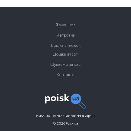
Я знайшов
Я втратив
Дошка знахідок
Дошка втрат
Шукаємо за вас
Контакти
POISK.UA - сервіс знахідок №1 в Україні
© 2026 Poisk.ua