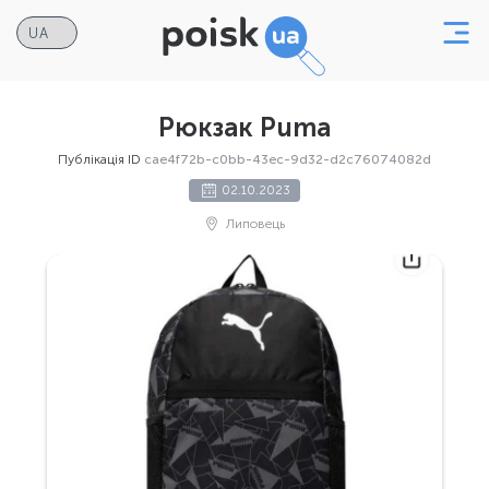
Рюкзак Puma
Публікація ID
cae4f72b-c0bb-43ec-9d32-d2c76074082d
02.10.2023
Липовець