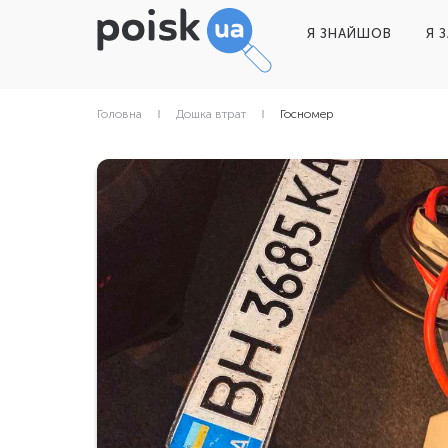
Я ЗНАЙШОВ
Я 
Головна
Дошка втрат
Госномер