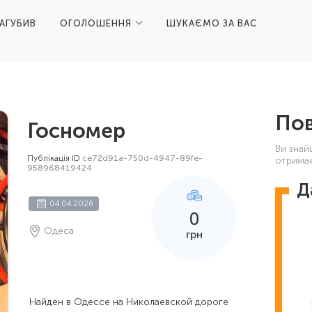
ЗАГУБИВ
ОГОЛОШЕННЯ
ШУКАЄМО ЗА ВАС
Пов
Госномер
Ви знай
Публікація ID
ce72d91a-750d-4947-89fe-
отримає
958968419424
Д
04.04.2026
0
Одеса
грн
Найден в Одессе на Николаевской дороге