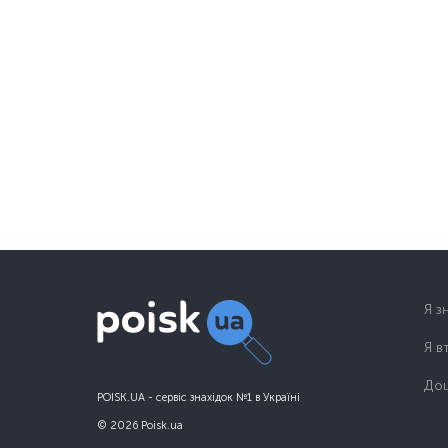
Я з
Я в
Дош
POISK.UA - сервіс знахідок №1 в Україні
© 2026 Poisk.ua