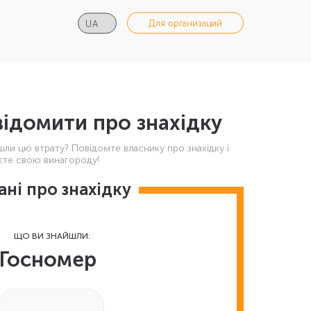
Для организаций
ідомити про знахідку
шли цю втрату? Повідомте власнику про знахідку і
те свою винагороду!
ані про знахідку
ЩО ВИ ЗНАЙШЛИ:
Госномер