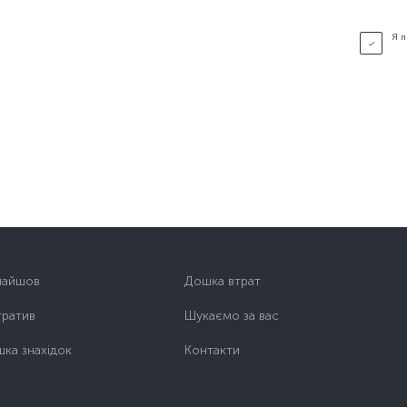
Я 
найшов
Дошка втрат
тратив
Шукаємо за вас
ка знахідок
Контакти