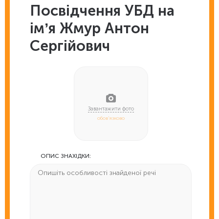
Посвідчення УБД на
імʼя Жмур Антон
Сергійович
обов'язково
ОПИС ЗНАХІДКИ: