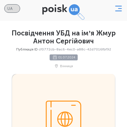
Посвідчення УБД на імʼя Жмур
Антон Сергійович
Публікація ID
cf0772cb-8ac6-4ec0-a88c-42d7016fbf92
01.07.2024
Вінниця