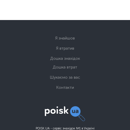
Я знайшов
Я втратив
Дошка знахідок
Дошка втрат
Шукаємо за вас
Контакти
POISK.UA - сервіс знахідок №1 в Україні