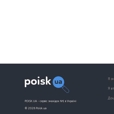
Я з
Я в
Дош
POISK.UA - сервіс знахідок №1 в Україні
© 2026 Poisk.ua