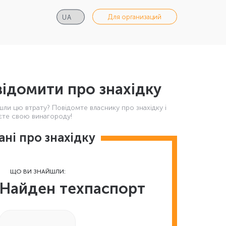
Для организаций
ідомити про знахідку
шли цю втрату? Повідомте власнику про знахідку і
те свою винагороду!
ані про знахідку
ЩО ВИ ЗНАЙШЛИ:
Найден техпаспорт