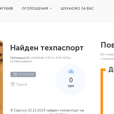
ЗАГУБИВ
ОГОЛОШЕННЯ
ШУКАЄМО ЗА ВАС
Пов
Найден техпаспорт
Ви знай
Публікація ID
cfa955a8-4474-47ff-923a-
отримає
524ebbaa8e9c
Д
07.05.2026
0
Одеса
грн
В Одессе 21.12.2023 найден техпаспорт на