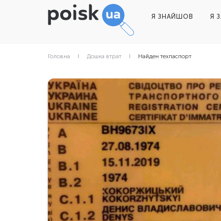
Я ЗНАЙШОВ
Я 
Головна
Дошка втрат
Найден техпаспорт