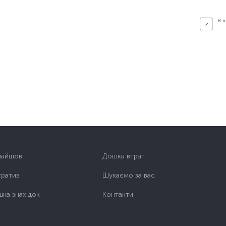
Я 
найшов
Дошка втрат
тратив
Шукаємо за вас
ка знахідок
Контакти