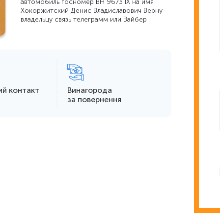
автомобиль госномер ВН 9673 ІХ на имя
Хокоржитский Денис Владиславович Верну
владельцу связь телеграмм или Вайбер
ий контакт
Винагорода
за повернення