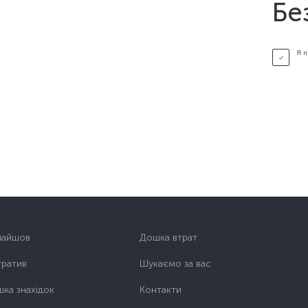
Бе
Я 
найшов
Дошка втрат
тратив
Шукаємо за вас
ка знахідок
Контакти