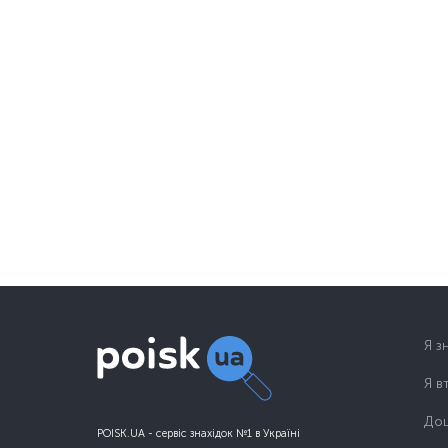
Я з
Я в
Дош
POISK.UA - сервіс знахідок №1 в Україні