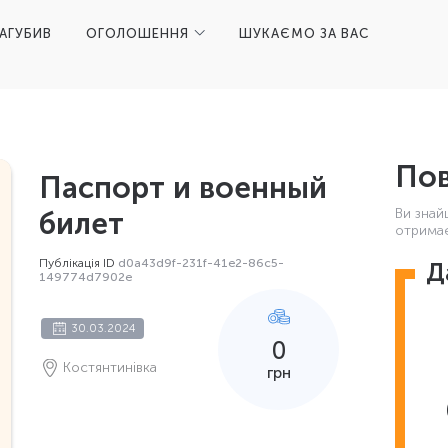
ЗАГУБИВ
ОГОЛОШЕННЯ
ШУКАЄМО ЗА ВАС
Пов
Паспорт и военный
Ви знай
билет
отримає
Публікація ID
d0a43d9f-231f-41e2-86c5-
Д
149774d7902e
30.03.2024
0
Костянтинівка
грн