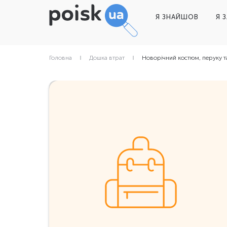
Я ЗНАЙШОВ
Я 
Головна
Дошка втрат
Новорічний костюм, перуку т