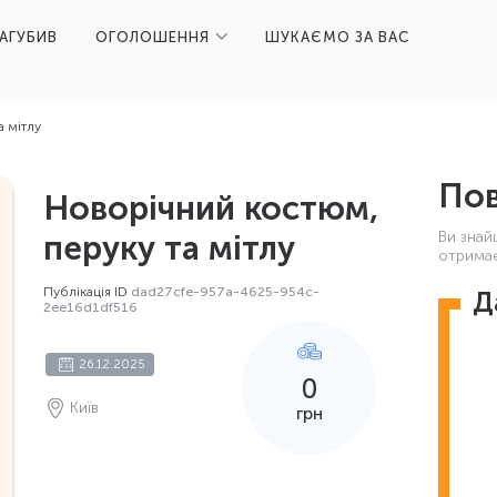
ЗАГУБИВ
ОГОЛОШЕННЯ
ШУКАЄМО ЗА ВАС
а мітлу
Пов
Новорічний костюм,
Ви знай
перуку та мітлу
отримає
Публікація ID
dad27cfe-957a-4625-954c-
Д
2ee16d1df516
26.12.2025
0
Київ
грн