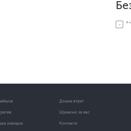
Бе
Я 
найшов
Дошка втрат
тратив
Шукаємо за вас
ка знахідок
Контакти