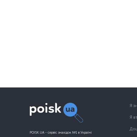
Я з
Я в
Дош
POISK.UA - сервіс знахідок №1 в Україні