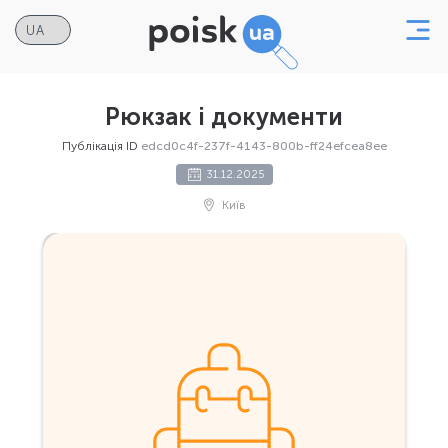
Рюкзак і документи
Публікація ID
edcd0c4f-237f-4143-800b-ff24efcea8ee
31.12.2025
Київ