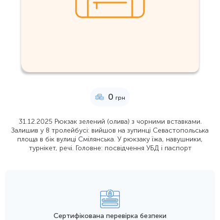
0
грн
31.12.2025 Рюкзак зелений (олива) з чорними вставками.
Залишив у 8 тролейбусі: вийшов на зупинці Севастопольська
площа в бік вулиці Смілянська. У рюкзаку їжа, навушники,
турнікет, речі. Головне: посвідчення УБД і паспорт
Сертифікована перевірка безпеки