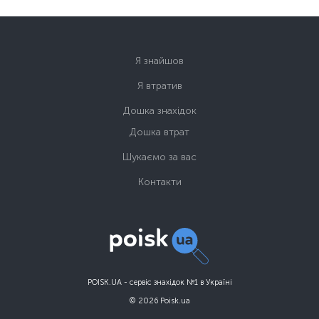
Я знайшов
Я втратив
Дошка знахідок
Дошка втрат
Шукаємо за вас
Контакти
POISK.UA - сервіс знахідок №1 в Україні
© 2026 Poisk.ua