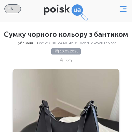
Сумку чорного кольору з бантиком
Публікація ID
ee1e1608-e440-4b91-8cbd-2325201ab7ce
10.05.2026
Київ