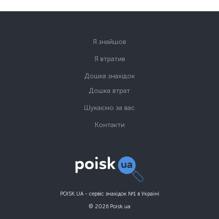
Я знайшов
Я втратив
Дошка знахідок
Дошка втрат
Шукаємо за вас
Контакти
POISK.UA - сервіс знахідок №1 в Україні
© 2026 Poisk.ua