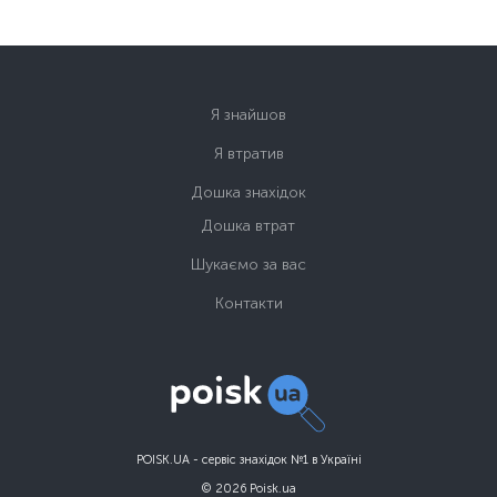
Я знайшов
Я втратив
Дошка знахідок
Дошка втрат
Шукаємо за вас
Контакти
POISK.UA - сервіс знахідок №1 в Україні
© 2026 Poisk.ua