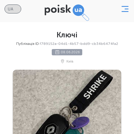
Ключі
Публікація ID
f789152a-04d1-4b57-bdd9-cb34b6474fa2
08.06.2026
Київ