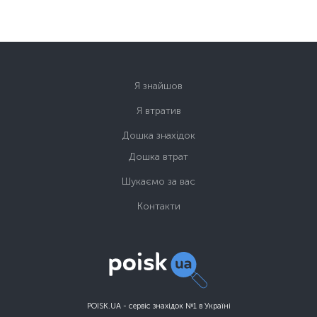
Я знайшов
Я втратив
Дошка знахідок
Дошка втрат
Шукаємо за вас
Контакти
POISK.UA - сервіс знахідок №1 в Україні