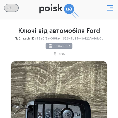
Ключі від автомобіля Ford
Публікація ID
f98e0f3a-088a-4626-9b13-4b422fb4db0d
04.03.2026
Київ