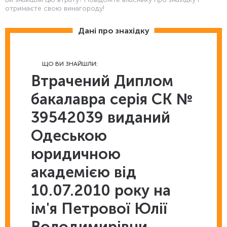
отримаєте свою винагороду!
Дані про знахідку
ЩО ВИ ЗНАЙШЛИ:
Втрачений Диплом
бакалавра серія СК №
39542039 виданий
Одеською
юридичною
академією від
10.07.2010 року на
ім'я Петрової Юлії