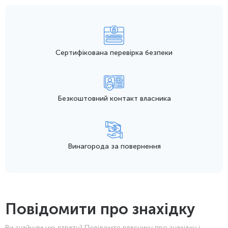
Сертифікована перевірка безпеки
Безкоштовний контакт
власника
Винагорода
за повернення
Повідомити про знахідку
Ви знайшли цю втрату? Повідомте власнику про знахідку і