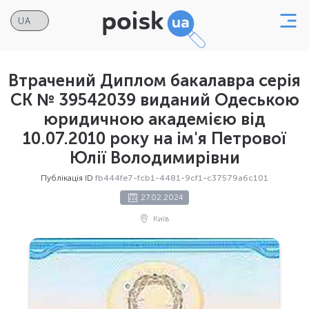
Втрачений Диплом бакалавра серія
СК № 39542039 виданий Одеською
юридичною академією від
10.07.2010 року на ім'я Петрової
Юлії Володимирівни
Публікація ID
fb444fe7-fcb1-4481-9cf1-c37579a6c101
27.02.2024
Київ