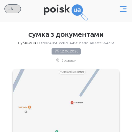
сумка з документами
Публікація ID
fd82405f-cc0d-445f-bad2-a03afc564c6f
12.06.2026
Бровари